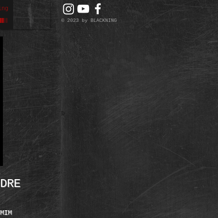
ing
© 2023 by BLACKNING
DRE
MIM